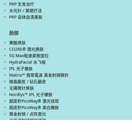
PRP 生发治疗
水光针 / 美塑疗法
PRP 自体血清美肤
脸部
果酸焕肤
CO2RE® 激光换肤
5G Max极速紧致提拉
HydraFacial 水飞梭
IPL 光子嫩肤
Matrix™ 翡翠電波 黃金射頻微針
微晶磨皮 / 钻石磨皮
无痛微针焕肤
Nordlys™ IPL 光子嫩肤
超皮秒PicoWay® 激光祛斑
超皮秒PicoWay® 美白嫩肤
黄金射频 / 点阵激光
红电波射频提拉紧致
Thermage® 热玛吉