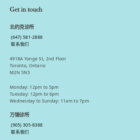
Get in touch
北约克诊所
(647) 581-2888
联系我们
4918A Yonge St, 2nd Floor
Toronto, Ontario
M2N 5N5
Monday: 12pm to 5pm
Tuesday: 12pm to 6pm
Wednesday to Sunday: 11am to 7pm
万锦诊所
(905) 305-8388
联系我们