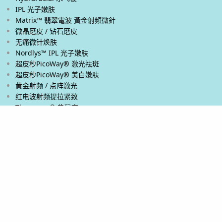
IPL 光子嫩肤
Matrix™ 翡翠電波 黃金射頻微針
微晶磨皮 / 钻石磨皮
无痛微针焕肤
Nordlys™ IPL 光子嫩肤
超皮秒PicoWay® 激光祛斑
超皮秒PicoWay® 美白嫩肤
黄金射频 / 点阵激光
红电波射频提拉紧致
Thermage® 热玛吉
Ultherapy PRIME® 新版超声刀
Ultherapy® 超声刀
Venus Viva™ 黄金射频微针
XERF™ 双频电波拉皮
身体和眼部
热能減肥
激光脱毛
超皮秒PicoWay® 激光去除纹身