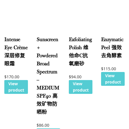
Intense
Sunscreen
Exfoliating
Enzymatic
Eye Crème
+
Polish 维
Peel 强效
深层修复
Powdered
他命C抗
去角酵素
眼霜
Broad
氧磨砂
$
115.00
Spectrum
View
$
170.00
$
94.00
–
product
View
View
MEDIUM
product
product
SPF40 高
效矿物防
晒粉
$
86.00