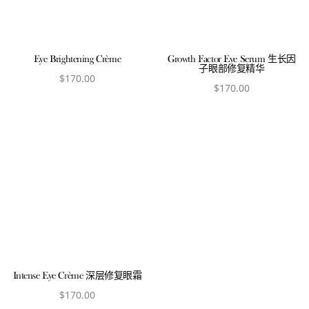
Eye Brightening Crème
Growth Factor Eye Serum 生长因
子眼部修复精华
$
170.00
$
170.00
View product
View product
Intense Eye Crème 深层修复眼霜
$
170.00