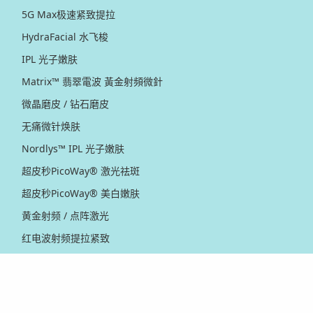
5G Max极速紧致提拉
HydraFacial 水飞梭
IPL 光子嫩肤
Matrix™ 翡翠電波 黃金射頻微針
微晶磨皮 / 钻石磨皮
无痛微针焕肤
Nordlys™ IPL 光子嫩肤
超皮秒PicoWay® 激光祛斑
超皮秒PicoWay® 美白嫩肤
黄金射频 / 点阵激光
红电波射频提拉紧致
Thermage® 热玛吉
Ultherapy PRIME® 新版超声刀
Ultherapy® 超声刀