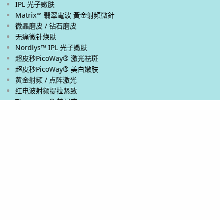
IPL 光子嫩肤
Matrix™ 翡翠電波 黃金射頻微針
微晶磨皮 / 钻石磨皮
无痛微针焕肤
Nordlys™ IPL 光子嫩肤
超皮秒PicoWay® 激光祛斑
超皮秒PicoWay® 美白嫩肤
黄金射频 / 点阵激光
红电波射频提拉紧致
Thermage® 热玛吉
Ultherapy PRIME® 新版超声刀
Ultherapy® 超声刀
Venus Viva™ 黄金射频微针
XERF™ 双频电波拉皮
身体和眼部
热能減肥
激光脱毛
超皮秒PicoWay® 激光去除纹身
祛除生长纹 / 妊娠纹