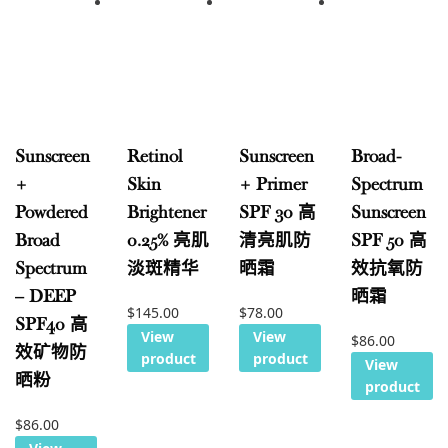
Sunscreen
Retinol
Sunscreen
Broad-
+
Skin
+ Primer
Spectrum
Powdered
Brightener
SPF 30 高
Sunscreen
Broad
0.25% 亮肌
清亮肌防
SPF 50 高
Spectrum
淡斑精华
晒霜
效抗氧防
– DEEP
晒霜
$
145.00
$
78.00
SPF40 高
View
View
$
86.00
效矿物防
product
product
View
晒粉
product
$
86.00