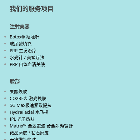
我们的服务项目
注射美容
Botox® 瘦脸针
玻尿酸填充
PRP 生发治疗
水光针 / 美塑疗法
PRP 自体血清美肤
脸部
果酸焕肤
CO2RE® 激光换肤
5G Max极速紧致提拉
HydraFacial 水飞梭
IPL 光子嫩肤
Matrix™ 翡翠電波 黃金射頻微針
微晶磨皮 / 钻石磨皮
无痛微针焕肤