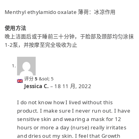
Menthyl ethylamido oxalate 薄荷：冰凉作用
使用方法
晚上洁面后或于睡前三十分钟，于脸部及颈部均匀涂抹
1-2泵，并按摩至完全吸收为止
评分
5
&sol; 5
Jessica C.
–
18 11 月, 2022
I do not know how I lived without this
product. I make sure I never run out. I have
sensitive skin and wearing a mask for 12
hours or more a day (nurse) really irritates
and dries out my skin. I feel that Growth