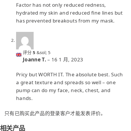
Factor has not only reduced redness,
hydrated my skin and reduced fine lines but
has prevented breakouts from my mask.
评分
5
&sol; 5
Joanne T.
–
16 1 月, 2023
Pricy but WORTH IT. The absolute best. Such
a great texture and spreads so well – one
pump can do my face, neck, chest, and
hands.
只有已购买此产品的登录客户才能发表评价。
相关产品