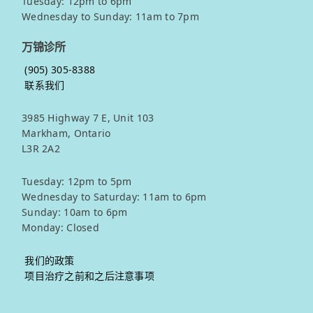
Tuesday: 12pm to 6pm
Wednesday to Sunday: 11am to 7pm
万锦诊所
(905) 305-8388
联系我们
3985 Highway 7 E, Unit 103
Markham, Ontario
L3R 2A2
Tuesday: 12pm to 5pm
Wednesday to Saturday: 11am to 6pm
Sunday: 10am to 6pm
Monday: Closed
我们的政策
项目治疗之前和之后注意事项