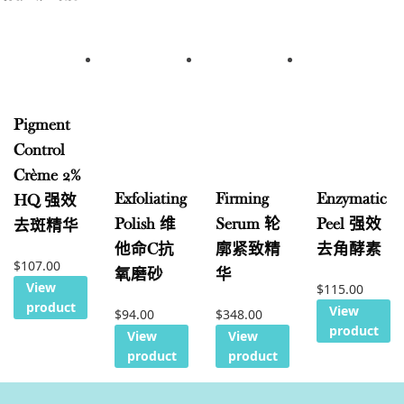
Pigment
Control
Crème 2%
Exfoliating
Firming
Enzymatic
HQ 强效
Polish 维
Serum 轮
Peel 强效
去斑精华
他命C抗
廓紧致精
去角酵素
$
107.00
氧磨砂
华
View
$
115.00
product
View
$
94.00
$
348.00
product
View
View
product
product