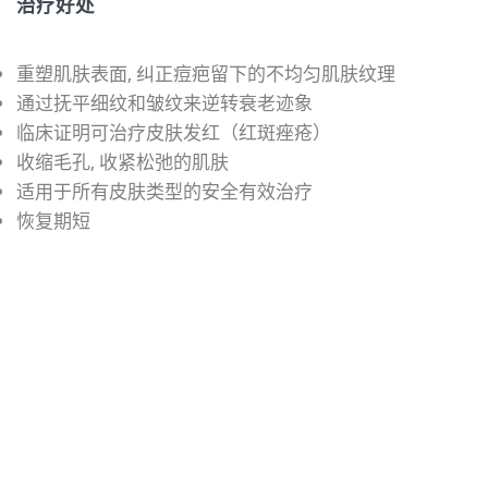
治疗好处
重塑肌肤表面‚ 纠正痘疤留下的不均匀肌肤纹理
通过抚平细纹和皱纹来逆转衰老迹象
临床证明可治疗皮肤发红（红斑痤疮）
收缩毛孔‚ 收紧松弛的肌肤
适用于所有皮肤类型的安全有效治疗
恢复期短